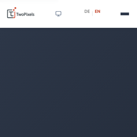
DE
EN
|