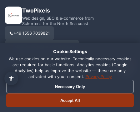
TwoPixels
Web design, SEO & e-commerce from
Schortens for the North Sea coast.
+49 1556 7039821
info@webagentur-twopixels.de
Cookie Settings
We use cookies on our website. Technically necessary cookies
1
are required for basic functions. Analytics cookies (Google
Analytics) help us improve the website — these are only
activated with your consent.
Privacy Policy
Necessary Only
SERVICES
REGIONS
Web Design
Schortens
Accept All
Book appointment
Call now
SEO
Wilhelmshaven
Shopify
Oldenburg
Online Shop
Friesland