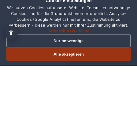
Cookie-Einstellungen
Wir nutzen Cookies auf unserer Website. Technisch notwendige
Korrekt konfigurierte Datenverarbeitung mit
Cookies sind für die Grundfunktionen erforderlich. Analyse-
Beachtung notarieller Schweigepflicht.
1
Cookies (Google Analytics) helfen uns, die Website zu
verbessern - diese werden nur mit Ihrer Zustimmung aktiviert.
Datenschutzerklärung
Nur notwendige
👥
Alle akzeptieren
Termin buchen
Jetzt anrufen
Team-Vorstellung
Notare und Mitarbeiter mit Foto, Spezialisierung
und ggf. Sprachen, Mandanten wollen wissen, mit
wem sie reden.