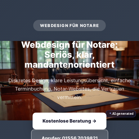
WEBDESIGN FÜR NOTARE
Webdesign für Notare:
Seriös, klar,
mandantenorientiert
Diskretes Design, klare Leistungsübersicht, einfache
Terminbuchung, Notar-Websites, die Vertrauen
vermitteln.
AI-generated
Kostenlose Beratung →
Anrufen: 01556 7039821