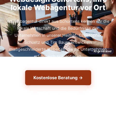
lokale Webagentur vor Ort
Als Webagentur direkt aus Schortens kennen wir die
lokale Wirtschaft und die Bedürfnisse der
Unternehmen in unserer Heimat. Christopher
Schuetz und Tim Bauer entwickeln
maßgeschneiderte Websites, die Ihr Unternehmen
AI-generated
erfolgreich präsentieren.
Kostenlose Beratung →
+49 1556 7039821