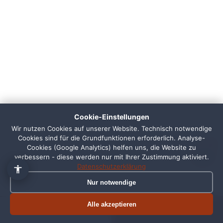
👋 Hallo, ich bin Pixi!
×
Fragen zu Webdesign, SEO
oder Preisen? Frag mich
Cookie-Einstellungen
einfach, ich antworte sofort.
Wir nutzen Cookies auf unserer Website. Technisch notwendige
Cookies sind für die Grundfunktionen erforderlich. Analyse-
1
Cookies (Google Analytics) helfen uns, die Website zu
verbessern - diese werden nur mit Ihrer Zustimmung aktiviert.
Datenschutzerklärung
Nur notwendige
Alle akzeptieren
Termin buchen
Jetzt anrufen