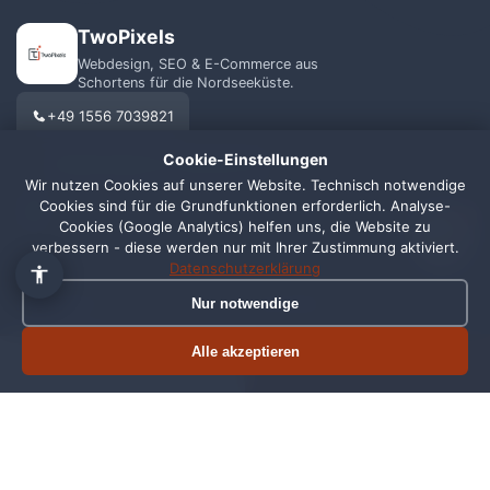
TwoPixels
Webdesign, SEO & E-Commerce aus
Schortens für die Nordseeküste.
+49 1556 7039821
Cookie-Einstellungen
info@webagentur-twopixels.de
Wir nutzen Cookies auf unserer Website. Technisch notwendige
Cookies sind für die Grundfunktionen erforderlich. Analyse-
1
Cookies (Google Analytics) helfen uns, die Website zu
verbessern - diese werden nur mit Ihrer Zustimmung aktiviert.
Datenschutzerklärung
Nur notwendige
LEISTUNGEN
REGIONEN
Webdesign
Schortens
Alle akzeptieren
Termin buchen
Jetzt anrufen
SEO
Wilhelmshaven
Shopify
Oldenburg
Online Shop
Friesland