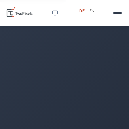
DE
EN
|