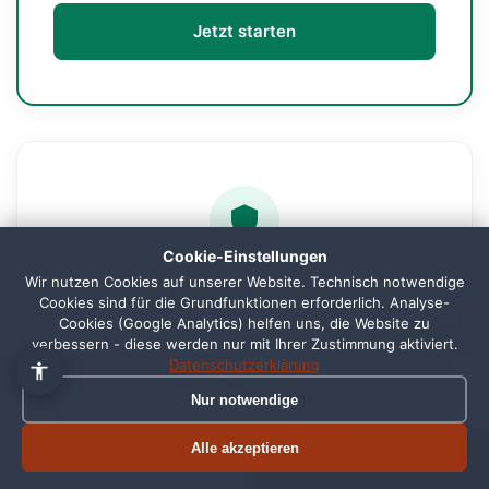
Jetzt starten
👋 Hallo, ich bin Pixi!
×
Fragen zu Webdesign, SEO
oder Preisen? Frag mich
Cookie-Einstellungen
einfach, ich antworte sofort.
Wir nutzen Cookies auf unserer Website. Technisch notwendige
Komplett-Paket
Cookies sind für die Grundfunktionen erforderlich. Analyse-
1
Cookies (Google Analytics) helfen uns, die Website zu
Für größere Unternehmen
verbessern - diese werden nur mit Ihrer Zustimmung aktiviert.
Datenschutzerklärung
Auf Anfrage
Nur notwendige
individuelles Angebot
Alle akzeptieren
Termin buchen
Jetzt anrufen
Geräte + Server kombiniert