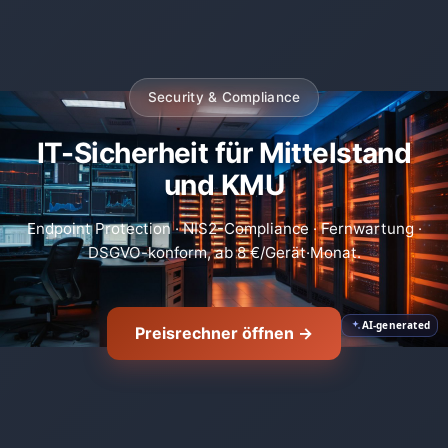
Security & Compliance
IT-Sicherheit für Mittelstand
und KMU
🛡️
Endpoint Protection · NIS2-Compliance · Fernwartung ·
DSGVO-konform, ab 8 €/Gerät·Monat.
AI-generated
Preisrechner öffnen →