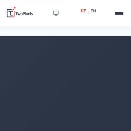
DE
EN
|