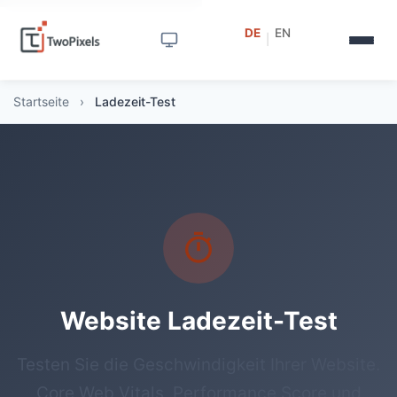
DE
EN
|
Startseite
›
Ladezeit-Test
Website Ladezeit-Test
Testen Sie die Geschwindigkeit Ihrer Website.
Core Web Vitals, Performance Score und