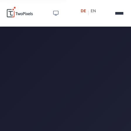
DE
EN
|