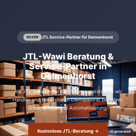
JTL Service-Partner für Delmenhorst
SILVER
JTL-Wawi Beratung &
Service-Partner in
Delmenhorst
Als JTL Service-Partner Silver unterstützen wir
Händler und Hersteller in Delmenhorst bei Wawi,
Shop, Bridge und Automatisierung.
Kostenlose JTL-Beratung →
AI-generated