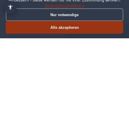
verbessern - diese werden nur mit Ihrer Zustimmung aktiviert.
JTL-Shop 5 mit individueller Vorlage, Modul-
Datenschutzerklärung
Konfiguration, Anbindung an Wawi und SEO-
Nur notwendige
Grundoptimierung.
Alle akzeptieren
Termin buchen
Jetzt anrufen
JTL-Bridge & Multi-Channel
Shopify, Amazon, eBay, OTTO, wir bauen die
Bridges und sorgen für saubere Bestände und
korrekte Preise pro Channel.
JTL-WMS Lagerverwaltung
Lagerplatz-Konfiguration, MDE-Hardware,
Picking-Strategien und Schulung Ihres
Lagerteams.