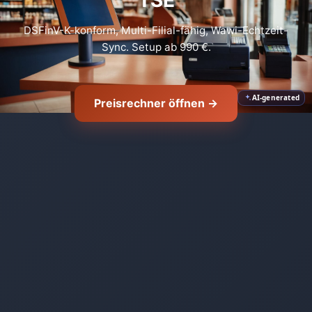
DSFinV-K-konform, Multi-Filial-fähig, Wawi-Echtzeit-
Sync. Setup ab 990 €.
AI-generated
Preisrechner öffnen →