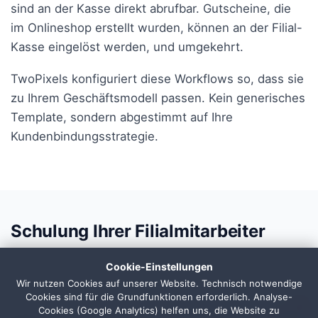
sind an der Kasse direkt abrufbar. Gutscheine, die
im Onlineshop erstellt wurden, können an der Filial-
Kasse eingelöst werden, und umgekehrt.
TwoPixels konfiguriert diese Workflows so, dass sie
zu Ihrem Geschäftsmodell passen. Kein generisches
Template, sondern abgestimmt auf Ihre
Kundenbindungsstrategie.
Schulung Ihrer Filialmitarbeiter
Cookie-Einstellungen
Die beste Kassenkonfiguration nützt nichts, wenn
Wir nutzen Cookies auf unserer Website. Technisch notwendige
die Mitarbeiter sie nicht bedienen können.
Cookies sind für die Grundfunktionen erforderlich. Analyse-
1
TwoPixels bietet strukturierte Schulungen für
Cookies (Google Analytics) helfen uns, die Website zu