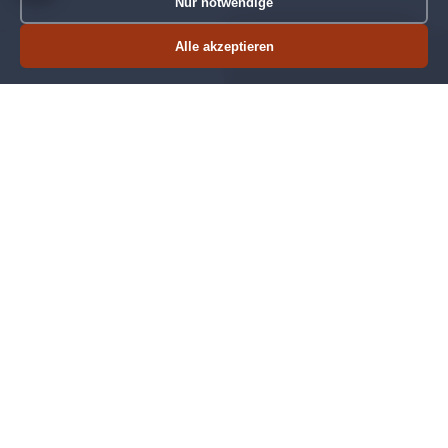
Nur notwendige
Projekt besprechen
Alle akzeptieren
Termin buchen
Jetzt anrufen
Keine versteckten Kosten
Sie erhalten vorab ein detailliertes Angebot mit
festen Meilensteinen. Was vereinbart ist, gilt.
Nachträgliche Überraschungen gibt es bei uns
nicht.
Langfristige Betreuung
Nach dem Launch ist nicht Schluss. Wir betreuen
Ihre App mit Updates, Weiterentwicklungen und
technischem Support, so lange Sie möchten.