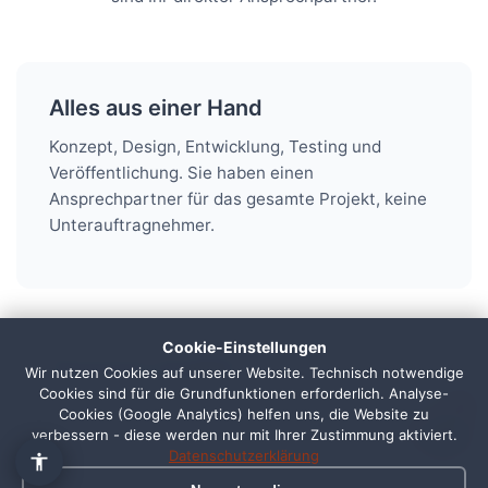
Alles aus einer Hand
Konzept, Design, Entwicklung, Testing und
Veröffentlichung. Sie haben einen
Ansprechpartner für das gesamte Projekt, keine
Unterauftragnehmer.
👋 Hallo, ich bin Pixi!
×
Fragen zu Webdesign, SEO
oder Preisen? Frag mich
Cookie-Einstellungen
einfach, ich antworte sofort.
Deutsche Qualität
Wir nutzen Cookies auf unserer Website. Technisch notwendige
Cookies sind für die Grundfunktionen erforderlich. Analyse-
Entwicklung in Deutschland, DSGVO-konform,
1
Cookies (Google Analytics) helfen uns, die Website zu
sauberer Code und ausführliche Dokumentation.
verbessern - diese werden nur mit Ihrer Zustimmung aktiviert.
Datenschutzerklärung
Keine Offshore-Entwicklung.