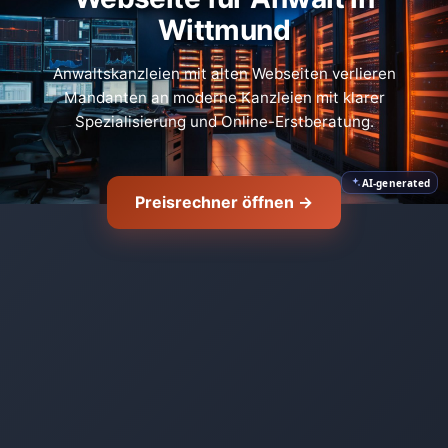
Wittmund
🛡️
Anwaltskanzleien mit alten Webseiten verlieren
Mandanten an moderne Kanzleien mit klarer
Spezialisierung und Online-Erstberatung.
AI-generated
Preisrechner öffnen →