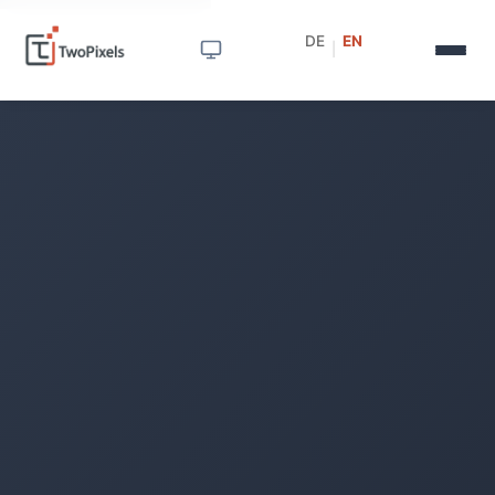
DE
EN
|