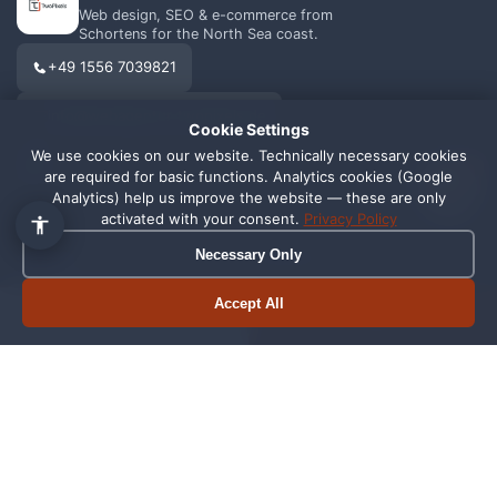
Web design, SEO & e-commerce from
Schortens for the North Sea coast.
+49 1556 7039821
info@webagentur-twopixels.de
Cookie Settings
We use cookies on our website. Technically necessary cookies
1
are required for basic functions. Analytics cookies (Google
Analytics) help us improve the website — these are only
activated with your consent.
Privacy Policy
Necessary Only
SERVICES
REGIONS
Web Design
Schortens
Accept All
Book appointment
Call now
SEO
Wilhelmshaven
Shopify
Oldenburg
Online Shop
Friesland
Graphic Design
All Locations →