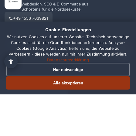
Webdesign, SEO & E-Commerce aus
Schortens für die Nordseeküste.
+49 1556 7039821
Cookie-Einstellungen
info@webagentur-twopixels.de
Wir nutzen Cookies auf unserer Website. Technisch notwendige
Cookies sind für die Grundfunktionen erforderlich. Analyse-
1
Cookies (Google Analytics) helfen uns, die Website zu
verbessern - diese werden nur mit Ihrer Zustimmung aktiviert.
Datenschutzerklärung
Nur notwendige
LEISTUNGEN
REGIONEN
Webdesign
Schortens
Alle akzeptieren
Termin buchen
Jetzt anrufen
SEO
Wilhelmshaven
Shopify
Oldenburg
Online Shop
Friesland
Grafikdesign
Alle Standorte →