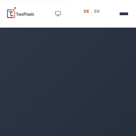
DE
EN
|