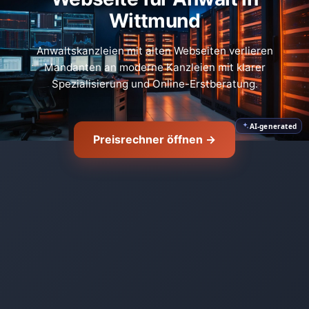
Wittmund
🛡️
Anwaltskanzleien mit alten Webseiten verlieren
Mandanten an moderne Kanzleien mit klarer
Spezialisierung und Online-Erstberatung.
AI-generated
Preisrechner öffnen →