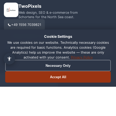
TwoPixels
Web design, SEO & e-commerce from
Schortens for the North Sea coast.
+49 1556 7039821
info@webagentur-twopixels.de
Cookie Settings
We use cookies on our website. Technically necessary cookies
1
are required for basic functions. Analytics cookies (Google
Analytics) help us improve the website — these are only
activated with your consent.
Privacy Policy
Necessary Only
SERVICES
REGIONS
Web Design
Schortens
Accept All
Book appointment
Call now
SEO
Wilhelmshaven
Shopify
Oldenburg
Online Shop
Friesland