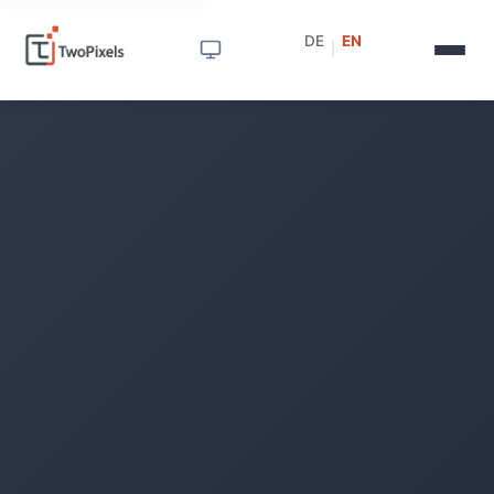
DE
EN
|