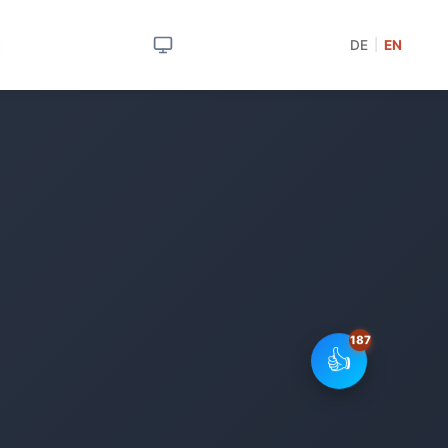
DE
EN
|
👍