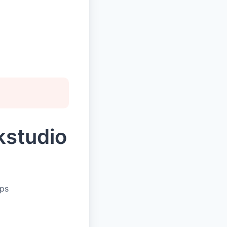
kstudio
ups