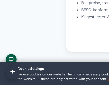
Festpreise, tra
BFSG-konforme 
KI-gestützter 
Cookie Settings
We use cookies on our website. Technically necessary cookie
the website — these are only activated with your consent.
Häufige F