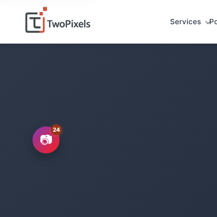
Services
Po
📷