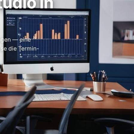
udio in
ngen — eine
se die Termin-