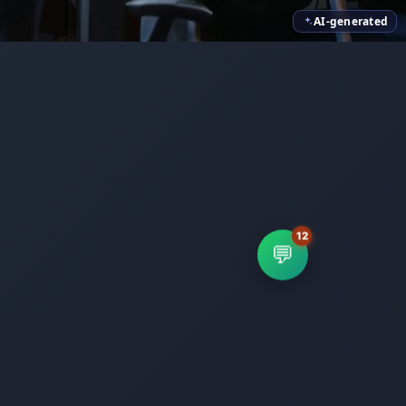
AI-generated
💬