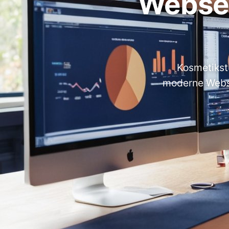
Websei
Kosmetikst
moderne Webse