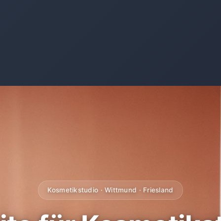
Kosmetikstudio · Wittmund · Friesland