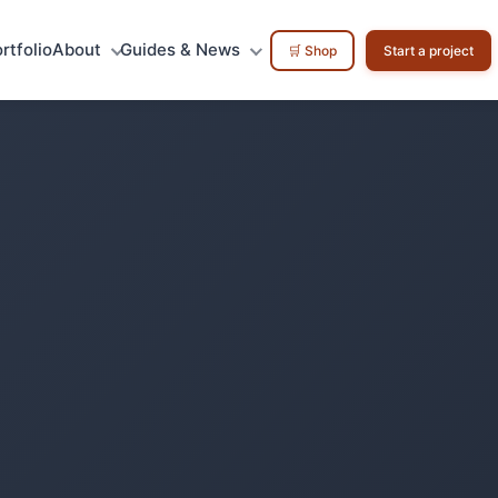
rtfolio
About
Guides & News
🛒 Shop
Start a project