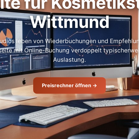
te für Kosmetikst
Wittmund
udios leben von Wiederbuchungen und Empfehlu
ite mit Online-Buchung verdoppelt typischerwei
Auslastung.
Preisrechner öffnen →