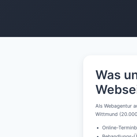
Was un
Websei
Als Webagentur au
Wittmund (20.000 
Online-Termin
Behandlungs-Üb