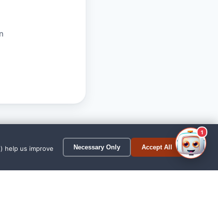
n
1
Necessary Only
Accept All
s) help us improve
n Wittmund