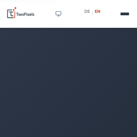
DE
EN
|