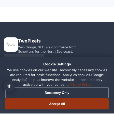
TwoPixels
Web design, SEO & e-commerce from
Schortens for the North Sea coast.
+49 1556 7039821
Cookie Settings
We use cookies on our website. Technically necessary cookies
info@webagentur-twopixels.de
1
are required for basic functions. Analytics cookies (Google
Analytics) help us improve the website — these are only
activated with your consent.
Privacy Policy
Necessary Only
SERVICES
REGIONS
Accept All
Book appointment
Call now
Web Design
Schortens