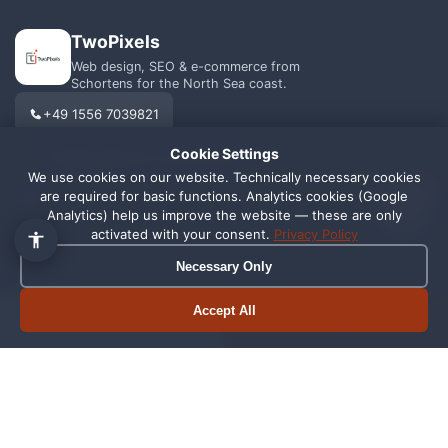
TwoPixels
Web design, SEO & e-commerce from
Schortens for the North Sea coast.
+49 1556 7039821
Cookie Settings
info@webagentur-twopixels.de
We use cookies on our website. Technically necessary cookies
1
are required for basic functions. Analytics cookies (Google
Analytics) help us improve the website — these are only
activated with your consent.
Privacy Policy
Necessary Only
SERVICES
REGIONS
Accept All
Web Design
Schortens
Book appointment
Call now
SEO
Wilhelmshaven
Shopify
Oldenburg
Online Shop
Friesland