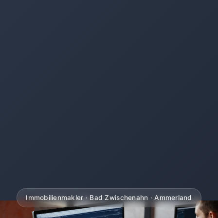
Immobilienmakler · Bad Zwischenahn · Ammerland