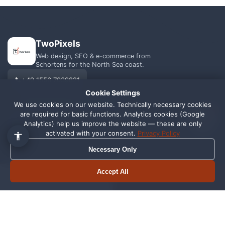
TwoPixels
Web design, SEO & e-commerce from
Schortens for the North Sea coast.
+49 1556 7039821
Cookie Settings
info@webagentur-twopixels.de
We use cookies on our website. Technically necessary cookies
1
are required for basic functions. Analytics cookies (Google
Analytics) help us improve the website — these are only
activated with your consent.
Privacy Policy
Necessary Only
SERVICES
REGIONS
Accept All
Book appointment
Call now
Web Design
Schortens
SEO
Wilhelmshaven
Shopify
Oldenburg