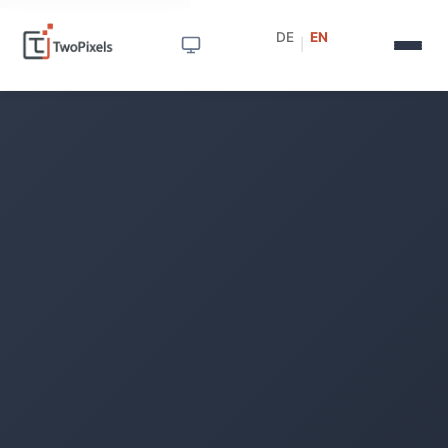
DE
EN
|