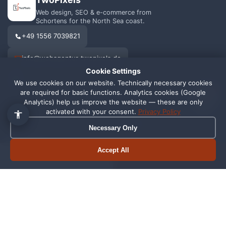
Web design, SEO & e-commerce from
Schortens for the North Sea coast.
+49 1556 7039821
info@webagentur-twopixels.de
Cookie Settings
We use cookies on our website. Technically necessary cookies
1
are required for basic functions. Analytics cookies (Google
Analytics) help us improve the website — these are only
activated with your consent.
Privacy Policy
SERVICES
REGIONS
Necessary Only
Web Design
Schortens
Accept All
Book appointment
Call now
SEO
Wilhelmshaven
Shopify
Oldenburg
Online Shop
Friesland
Graphic Design
All Locations →