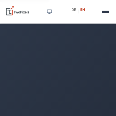
DE
EN
|