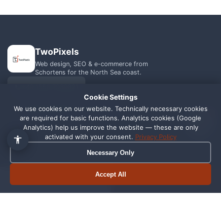
TwoPixels
Web design, SEO & e-commerce from
Schortens for the North Sea coast.
+49 1556 7039821
Cookie Settings
We use cookies on our website. Technically necessary cookies
info@webagentur-twopixels.de
1
are required for basic functions. Analytics cookies (Google
Analytics) help us improve the website — these are only
activated with your consent.
Privacy Policy
Necessary Only
SERVICES
REGIONS
Accept All
Book appointment
Call now
Web Design
Schortens
SEO
Wilhelmshaven