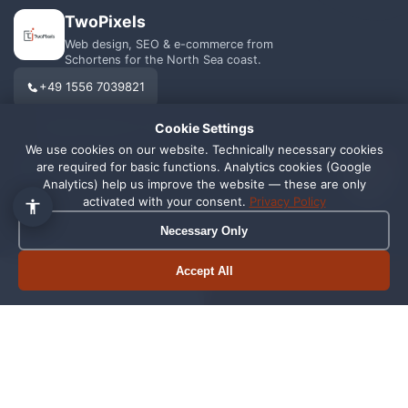
TwoPixels
Web design, SEO & e-commerce from
Schortens for the North Sea coast.
+49 1556 7039821
info@webagentur-twopixels.de
Cookie Settings
We use cookies on our website. Technically necessary cookies
1
are required for basic functions. Analytics cookies (Google
Analytics) help us improve the website — these are only
activated with your consent.
Privacy Policy
Necessary Only
SERVICES
REGIONS
Web Design
Schortens
Accept All
Book appointment
Call now
SEO
Wilhelmshaven
Shopify
Oldenburg
Online Shop
Friesland