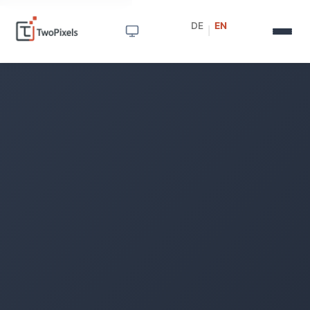
DE
EN
|