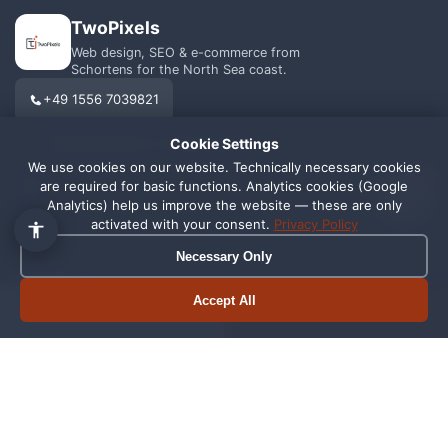
TwoPixels
Web design, SEO & e-commerce from
Schortens for the North Sea coast.
+49 1556 7039821
Cookie Settings
info@webagentur-twopixels.de
We use cookies on our website. Technically necessary cookies
1
are required for basic functions. Analytics cookies (Google
Analytics) help us improve the website — these are only
activated with your consent.
Privacy Policy
Necessary Only
SERVICES
REGIONS
Web Design
Schortens
Accept All
Book appointment
Call now
SEO
Wilhelmshaven
Shopify
Oldenburg
Online Shop
Friesland