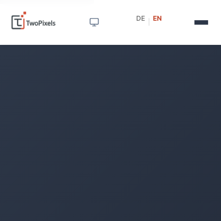
DE
EN
|