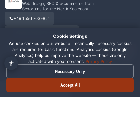
Web design, SEO & e-commerce from
Schortens for the North Sea coast.
+49 1556 7039821
info@webagentur-twopixels.de
Cookie Settings
We use cookies on our website. Technically necessary cookies
1
are required for basic functions. Analytics cookies (Google
Analytics) help us improve the website — these are only
activated with your consent.
Privacy Policy
Necessary Only
SERVICES
REGIONS
Web Design
Schortens
Accept All
Book appointment
Call now
SEO
Wilhelmshaven
Shopify
Oldenburg
Online Shop
Friesland
Graphic Design
All Locations →