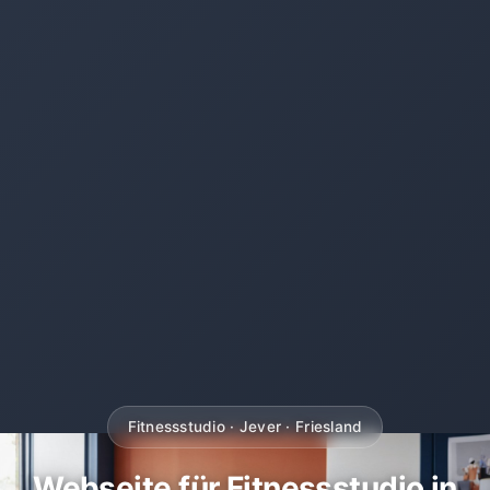
Fitnessstudio · Jever · Friesland
Webseite für Fitnessstudio in