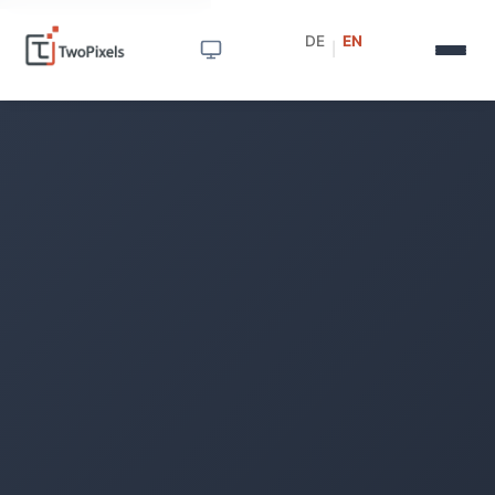
DE
EN
|