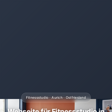
Fitnessstudio · Aurich · Ostfriesland
Webseite für Fitnessstudio in