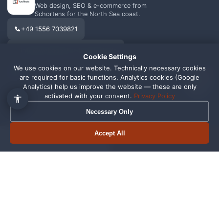
Web design, SEO & e-commerce from
Schortens for the North Sea coast.
+49 1556 7039821
info@webagentur-twopixels.de
Cookie Settings
We use cookies on our website. Technically necessary cookies
1
are required for basic functions. Analytics cookies (Google
Analytics) help us improve the website — these are only
activated with your consent.
Privacy Policy
Necessary Only
SERVICES
REGIONS
Web Design
Schortens
Accept All
Book appointment
Call now
SEO
Wilhelmshaven
Shopify
Oldenburg
Online Shop
Friesland
Graphic Design
All Locations →