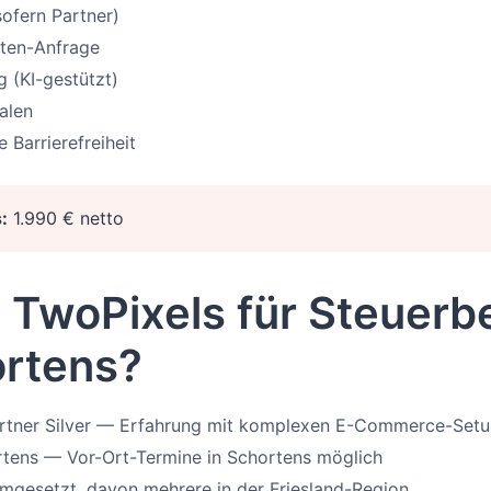
ofern Partner)
ten-Anfrage
g (KI-gestützt)
ialen
Barrierefreiheit
:
1.990 € netto
TwoPixels für Steuerb
ortens?
artner Silver — Erfahrung mit komplexen E-Commerce-Set
tens — Vor-Ort-Termine in Schortens möglich
mgesetzt, davon mehrere in der Friesland-Region