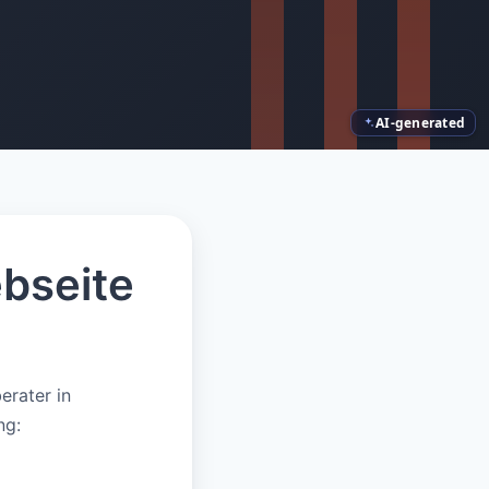
AI-generated
bseite
erater in
ng: