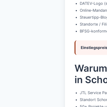
DATEV-Logo (s
Online-Mandan
Steuertipp-Blo
Standorte / Fil
BFSG-konforme 
Einstiegspreis
Warum 
in Sch
JTL Service P
Standort Schor
50+ Projekte u