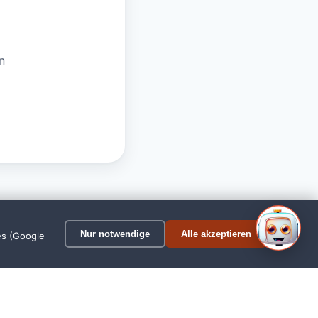
n
1
Nur notwendige
Alle akzeptieren
es (Google
 Schortens