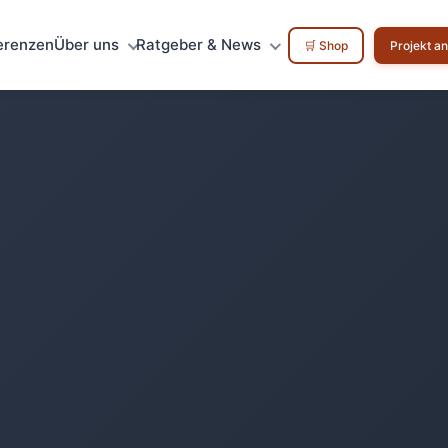
erenzen
Über uns
Ratgeber & News
🛒 Shop
Projekt a