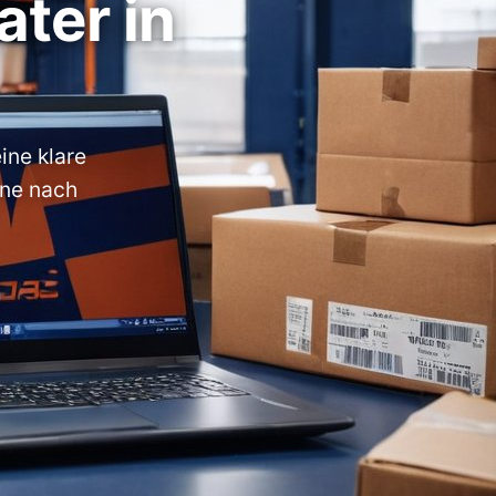
ter in
ine klare
ine nach