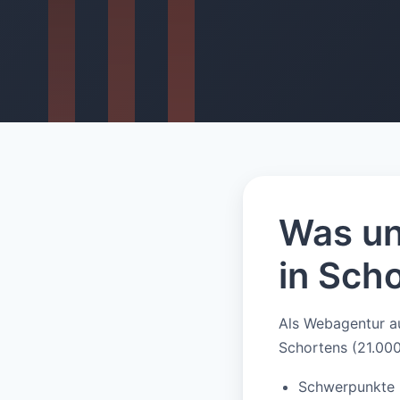
Was un
in Scho
Als Webagentur au
Schortens (21.00
Schwerpunkte k