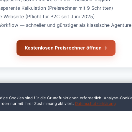
nsparente Kalkulation (Preisrechner mit 9 Schritten)
Webseite (Pflicht für B2C seit Juni 2025)
Workflow — schneller und günstiger als klassische Agenture
Kostenlosen Preisrechner öffnen →
ige Cookies sind für die Grundfunktionen erforderlich. Analyse-Cooki
erden nur mit Ihrer Zustimmung aktiviert.
Datenschutzerklärung
ragen — Steuerberater in