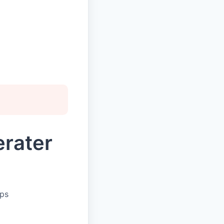
erater
ups