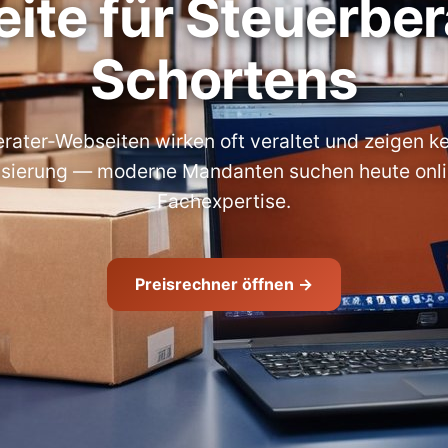
ite für Steuerbera
Schortens
rater-Webseiten wirken oft veraltet und zeigen ke
isierung — moderne Mandanten suchen heute onl
Fachexpertise.
Preisrechner öffnen →