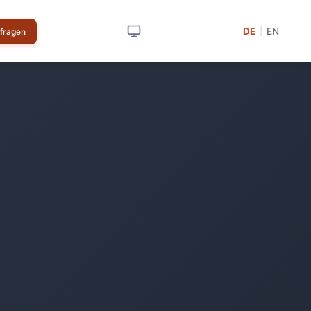
DE
EN
|
nfragen