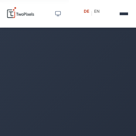
DE
EN
|