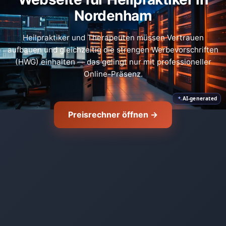
Nordenham
🛡️
Heilpraktiker und Therapeuten müssen Vertrauen
aufbauen und gleichzeitig die strengen Werbevorschriften
(HWG) einhalten — das gelingt nur mit professioneller
Online-Präsenz.
AI-generated
Preisrechner öffnen →