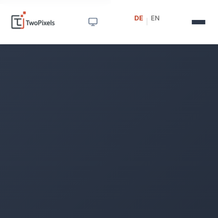
DE
EN
|