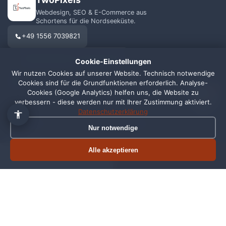
Webdesign, SEO & E-Commerce aus
Schortens für die Nordseeküste.
+49 1556 7039821
info@webagentur-twopixels.de
Cookie-Einstellungen
Wir nutzen Cookies auf unserer Website. Technisch notwendige
Cookies sind für die Grundfunktionen erforderlich. Analyse-
1
Cookies (Google Analytics) helfen uns, die Website zu
verbessern - diese werden nur mit Ihrer Zustimmung aktiviert.
Datenschutzerklärung
LEISTUNGEN
REGIONEN
Nur notwendige
Webdesign
Schortens
Alle akzeptieren
Termin buchen
Jetzt anrufen
SEO
Wilhelmshaven
Shopify
Oldenburg
Online Shop
Friesland
Grafikdesign
Alle Standorte →