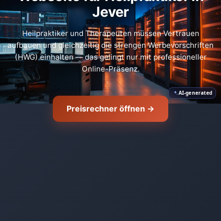
Jever
🛡️
Heilpraktiker und Therapeuten müssen Vertrauen
aufbauen und gleichzeitig die strengen Werbevorschriften
(HWG) einhalten — das gelingt nur mit professioneller
Online-Präsenz.
AI-generated
Preisrechner öffnen →