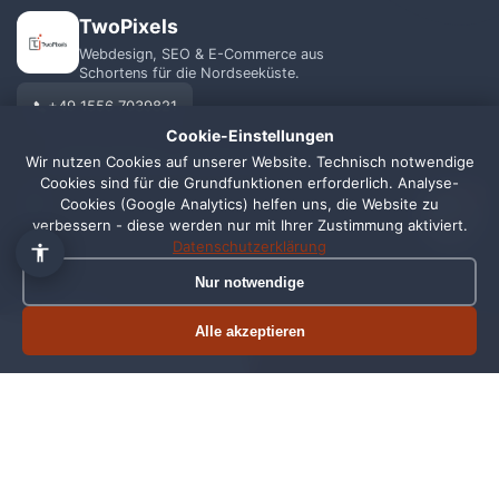
TwoPixels
Webdesign, SEO & E-Commerce aus
Schortens für die Nordseeküste.
+49 1556 7039821
Cookie-Einstellungen
info@webagentur-twopixels.de
Wir nutzen Cookies auf unserer Website. Technisch notwendige
Cookies sind für die Grundfunktionen erforderlich. Analyse-
1
Cookies (Google Analytics) helfen uns, die Website zu
verbessern - diese werden nur mit Ihrer Zustimmung aktiviert.
Datenschutzerklärung
Nur notwendige
LEISTUNGEN
REGIONEN
Webdesign
Schortens
Alle akzeptieren
Termin buchen
Jetzt anrufen
SEO
Wilhelmshaven
Shopify
Oldenburg
Online Shop
Friesland