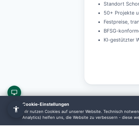
Standort Scho
50+ Projekte 
Festpreise, tra
BFSG-konforme 
KI-gestützter 
Cookie-Einstellungen
Wir nutzen Cookies auf unserer Website. Technisch notwend
Analytics) helfen uns, die Website zu verbessern - diese w
Häufige 