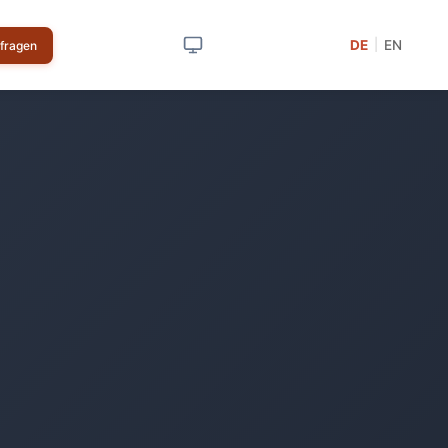
DE
EN
|
nfragen