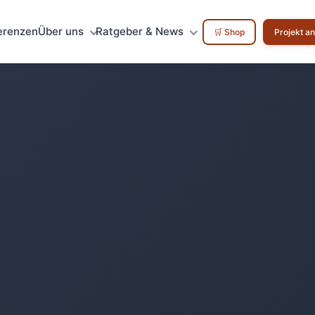
erenzen
Über uns
Ratgeber & News
🛒 Shop
Projekt a