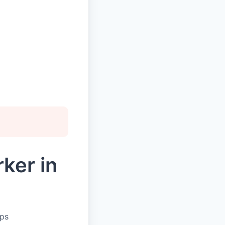
ker in
ups