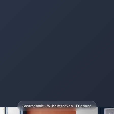
Gastronomie · Wilhelmshaven · Friesland