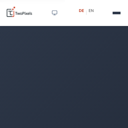
DE
EN
|