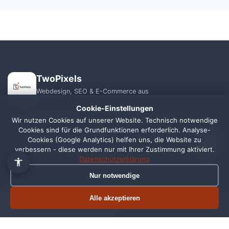
TwoPixels
Webdesign, SEO & E-Commerce aus
Schortens für die Nordseeküste.
Cookie-Einstellungen
+49 1556 7039821
Wir nutzen Cookies auf unserer Website. Technisch notwendige
Cookies sind für die Grundfunktionen erforderlich. Analyse-
1
info@webagentur-twopixels.de
Cookies (Google Analytics) helfen uns, die Website zu
verbessern - diese werden nur mit Ihrer Zustimmung aktiviert.
Datenschutzerklärung
Nur notwendige
Alle akzeptieren
Termin buchen
Jetzt anrufen
LEISTUNGEN
REGIONEN
Webdesign
Schortens