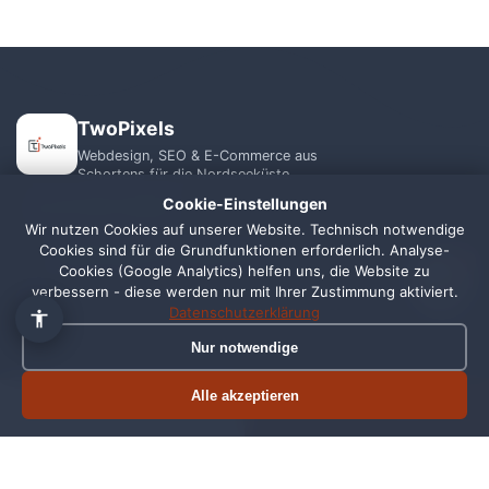
TwoPixels
Webdesign, SEO & E-Commerce aus
Schortens für die Nordseeküste.
Cookie-Einstellungen
+49 1556 7039821
Wir nutzen Cookies auf unserer Website. Technisch notwendige
Cookies sind für die Grundfunktionen erforderlich. Analyse-
info@webagentur-twopixels.de
1
Cookies (Google Analytics) helfen uns, die Website zu
verbessern - diese werden nur mit Ihrer Zustimmung aktiviert.
Datenschutzerklärung
Nur notwendige
Alle akzeptieren
LEISTUNGEN
REGIONEN
Termin buchen
Jetzt anrufen
Webdesign
Schortens
SEO
Wilhelmshaven