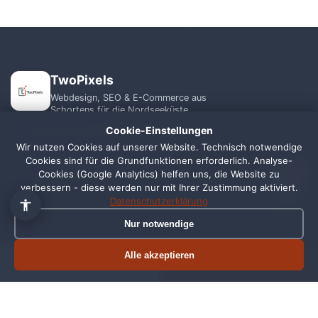
TwoPixels
Webdesign, SEO & E-Commerce aus
Schortens für die Nordseeküste.
Cookie-Einstellungen
+49 1556 7039821
Wir nutzen Cookies auf unserer Website. Technisch notwendige
Cookies sind für die Grundfunktionen erforderlich. Analyse-
info@webagentur-twopixels.de
1
Cookies (Google Analytics) helfen uns, die Website zu
verbessern - diese werden nur mit Ihrer Zustimmung aktiviert.
Datenschutzerklärung
Nur notwendige
LEISTUNGEN
REGIONEN
Alle akzeptieren
Termin buchen
Jetzt anrufen
Webdesign
Schortens
SEO
Wilhelmshaven