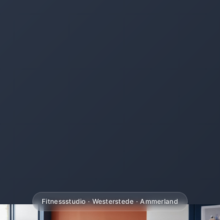
Fitnessstudio · Westerstede · Ammerland