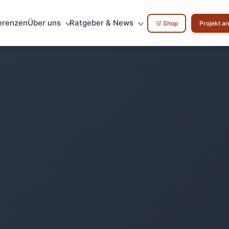
erenzen
Über uns
Ratgeber & News
🛒 Shop
Projekt a