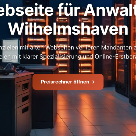
bseite für Anwalt
Wilhelmshaven
zleien mit alten Webseiten verlieren Mandanten
eien mit klarer Spezialisierung und Online-Erstber
Preisrechner öffnen →