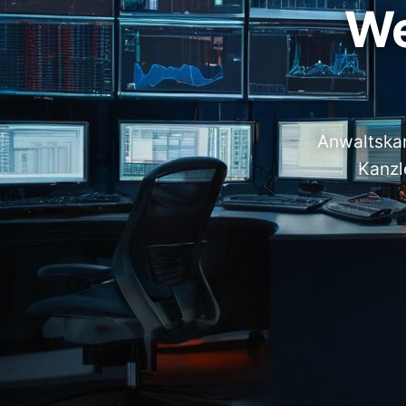
We
Anwaltskan
Kanzl