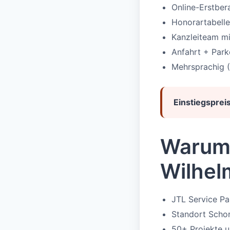
Online-Erstbe
Honorartabelle
Kanzleiteam mi
Anfahrt + Par
Mehrsprachig (
Einstiegspreis
Warum 
Wilhel
JTL Service P
Standort Scho
50+ Projekte u