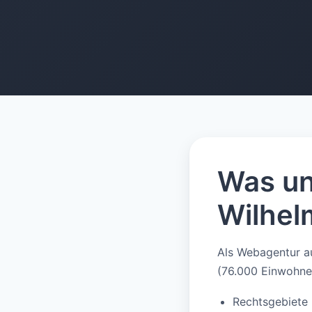
0118
0191
0106
0150
0195
0124
0146
0116
0115
0187
Was un
Wilhel
Als Webagentur a
(76.000 Einwohne
Rechtsgebiete k