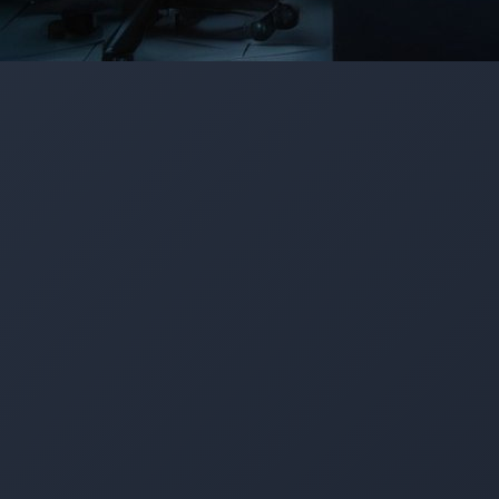
0142
0151
0123
0132
0141