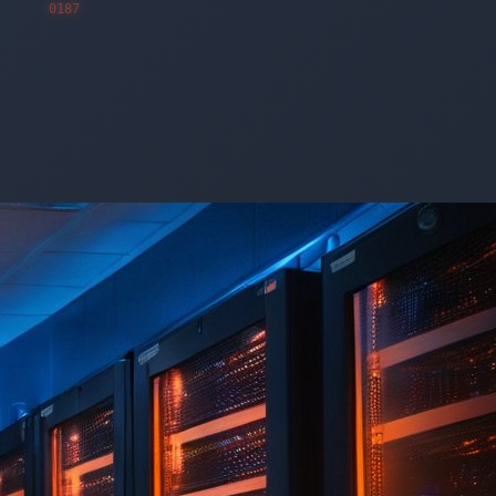
0142
0151