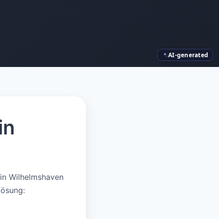
AI-generated
in
 in Wilhelmshaven
Lösung: