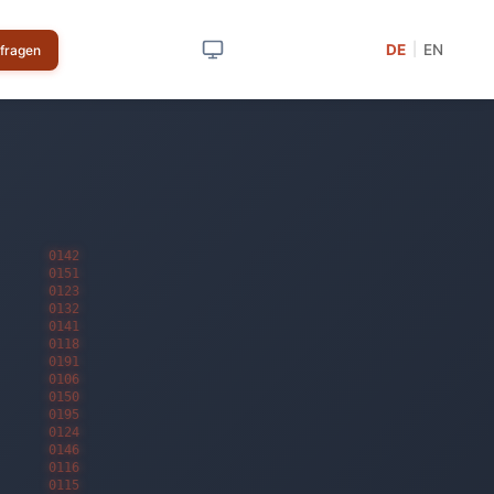
DE
EN
|
nfragen