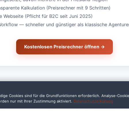
nsparente Kalkulation (Preisrechner mit 9 Schritten)
Webseite (Pflicht für B2C seit Juni 2025)
Workflow — schneller und günstiger als klassische Agenture
Kostenlosen Preisrechner öffnen →
ige Cookies sind für die Grundfunktionen erforderlich. Analyse-Cooki
erden nur mit Ihrer Zustimmung aktiviert.
Datenschutzerklärung
Fragen — Anwalt in Wilh