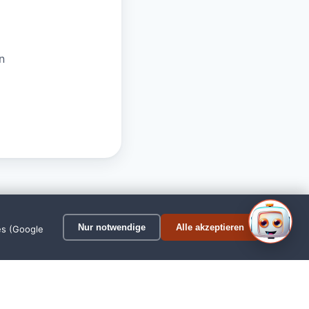
n
1
Nur notwendige
Alle akzeptieren
es (Google
elmshaven