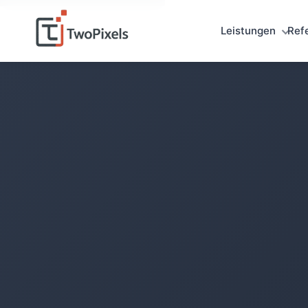
0142
Leistungen
Ref
0151
0123
0132
0141
0118
0191
0106
0150
0195
0124
0146
0116
0115
0187