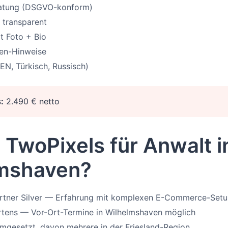
ratung (DSGVO-konform)
 transparent
t Foto + Bio
ken-Hinweise
EN, Türkisch, Russisch)
:
2.490 € netto
TwoPixels für Anwalt i
mshaven?
artner Silver — Erfahrung mit komplexen E-Commerce-Set
rtens — Vor-Ort-Termine in Wilhelmshaven möglich
mgesetzt, davon mehrere in der Friesland-Region