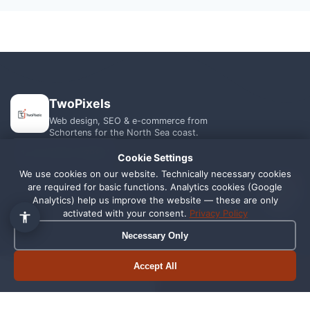
TwoPixels
Web design, SEO & e-commerce from
Schortens for the North Sea coast.
+49 1556 7039821
Cookie Settings
We use cookies on our website. Technically necessary cookies
1
info@webagentur-twopixels.de
are required for basic functions. Analytics cookies (Google
Analytics) help us improve the website — these are only
activated with your consent.
Privacy Policy
Necessary Only
Accept All
Book appointment
Call now
SERVICES
REGIONS
Web Design
Schortens