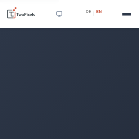
DE
EN
|