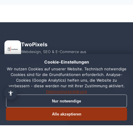
TwoPixels
Webdesign, SEO & E-Commerce aus
Schortens für die Nordseeküste.
Cookie-Einstellungen
+49 1556 7039821
Wir nutzen Cookies auf unserer Website. Technisch notwendige
Cookies sind für die Grundfunktionen erforderlich. Analyse-
1
info@webagentur-twopixels.de
Cookies (Google Analytics) helfen uns, die Website zu
verbessern - diese werden nur mit Ihrer Zustimmung aktiviert.
Datenschutzerklärung
Nur notwendige
Alle akzeptieren
Termin buchen
Jetzt anrufen
LEISTUNGEN
REGIONEN
Webdesign
Schortens