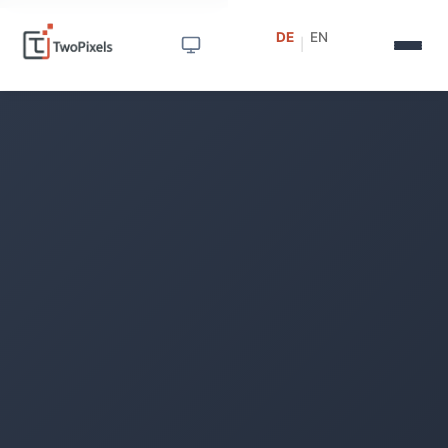
DE
EN
|