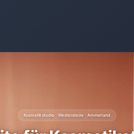
Kosmetikstudio · Westerstede · Ammerland