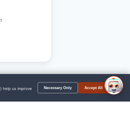
n
1
Necessary Only
Accept All
s) help us improve
Westerstede