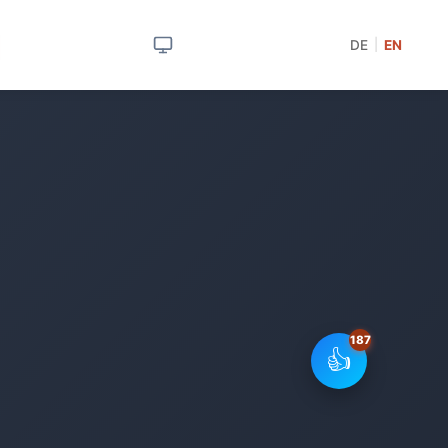
DE
EN
|
👍