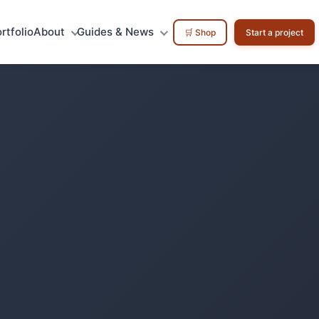
rtfolio
About
Guides & News
🛒 Shop
Start a project