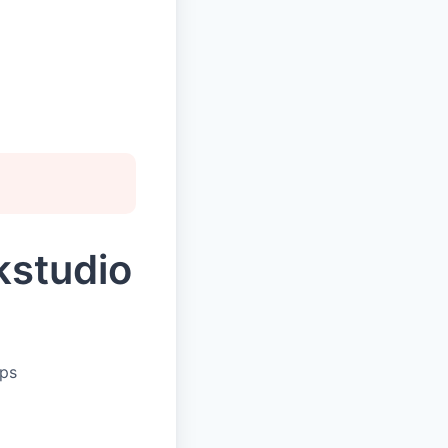
kstudio
ups