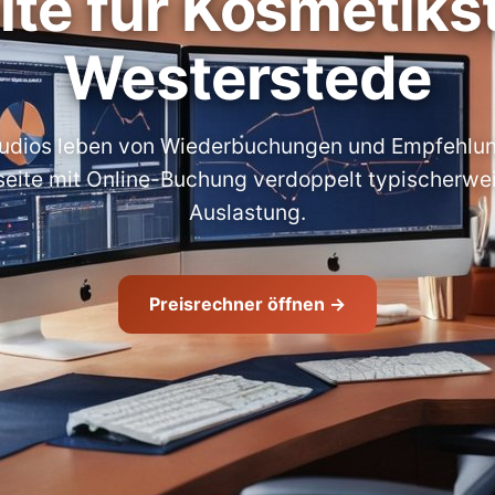
te für Kosmetikst
Westerstede
udios leben von Wiederbuchungen und Empfehlu
ite mit Online-Buchung verdoppelt typischerwei
Auslastung.
Preisrechner öffnen →