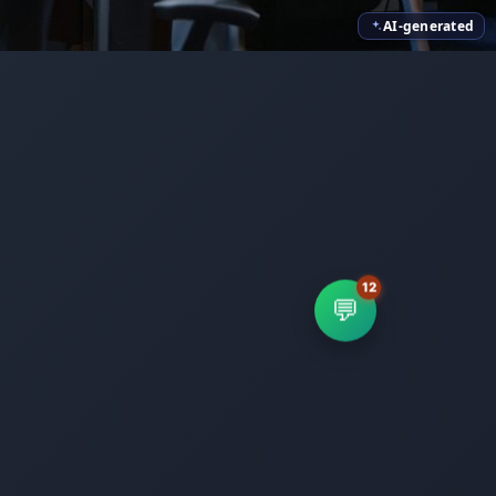
AI-generated
💬