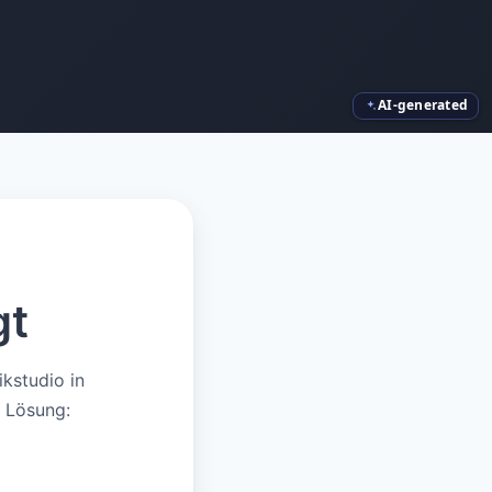
AI-generated
gt
kstudio in
 Lösung: