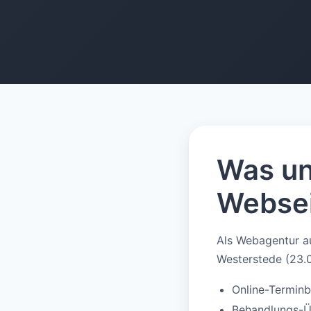
Was un
Websei
Als Webagentur au
Westerstede (23.
Online-Termin
Behandlungs-Üb