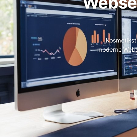
Websei
Kosmetikst
moderne Webse