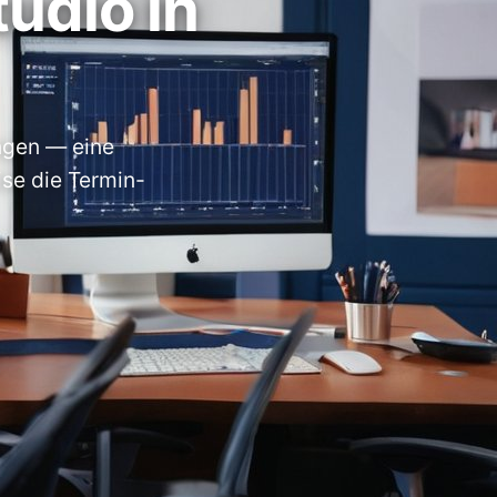
udio in
ngen — eine
se die Termin-