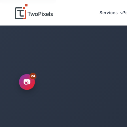
Services
Po
📷