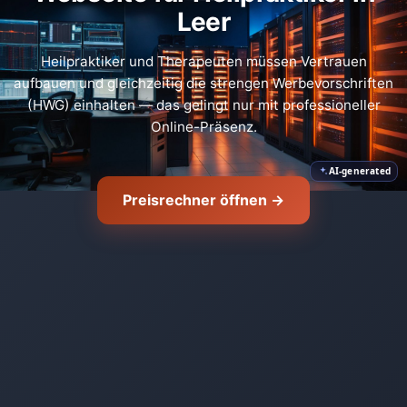
Leer
🛡️
Heilpraktiker und Therapeuten müssen Vertrauen
aufbauen und gleichzeitig die strengen Werbevorschriften
(HWG) einhalten — das gelingt nur mit professioneller
Online-Präsenz.
AI-generated
Preisrechner öffnen →