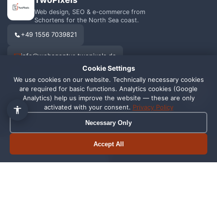
Web design, SEO & e-commerce from
Schortens for the North Sea coast.
+49 1556 7039821
info@webagentur-twopixels.de
Cookie Settings
We use cookies on our website. Technically necessary cookies
1
are required for basic functions. Analytics cookies (Google
Analytics) help us improve the website — these are only
activated with your consent.
Privacy Policy
SERVICES
REGIONS
Necessary Only
Web Design
Schortens
Accept All
Book appointment
Call now
SEO
Wilhelmshaven
Shopify
Oldenburg
Online Shop
Friesland
Graphic Design
All Locations →