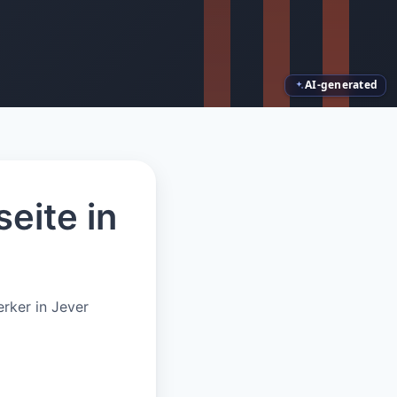
AI-generated
eite in
rker in Jever