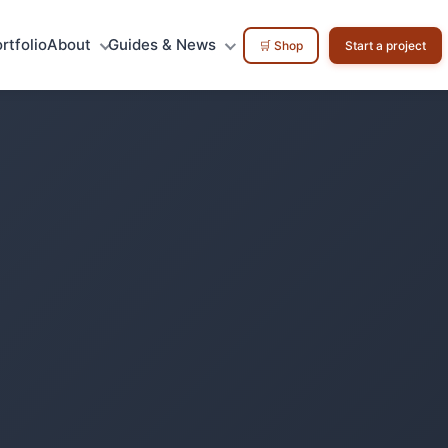
rtfolio
About
Guides & News
🛒 Shop
Start a project