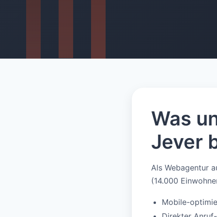
Was un
Jever b
Als Webagentur a
(14.000 Einwohner
Mobile-optimie
Direkter Anru