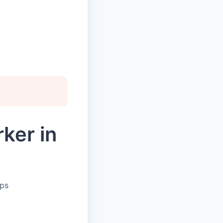
ker in
ups