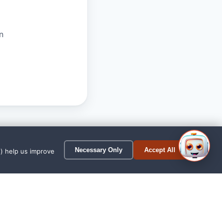
n
1
Necessary Only
Accept All
s) help us improve
 Jever