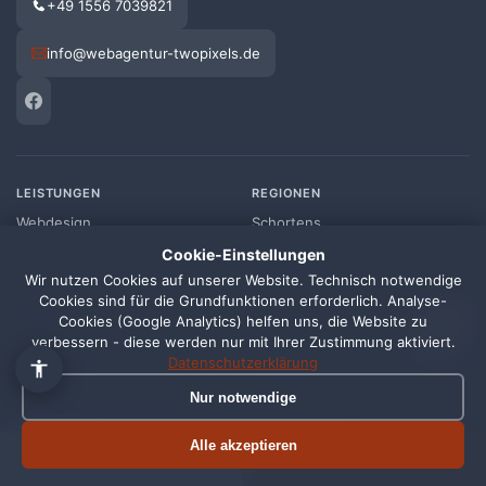
+49 1556 7039821
info@webagentur-twopixels.de
👋 Hallo, ich bin Pixi!
×
LEISTUNGEN
REGIONEN
Fragen zu Webdesign, SEO
Webdesign
Schortens
oder Preisen? Frag mich
Cookie-Einstellungen
einfach, ich antworte sofort.
SEO
Wilhelmshaven
Wir nutzen Cookies auf unserer Website. Technisch notwendige
Cookies sind für die Grundfunktionen erforderlich. Analyse-
1
Shopify
Oldenburg
Cookies (Google Analytics) helfen uns, die Website zu
verbessern - diese werden nur mit Ihrer Zustimmung aktiviert.
Datenschutzerklärung
Online Shop
Friesland
Nur notwendige
Grafikdesign
Alle Standorte →
Alle akzeptieren
Termin buchen
Jetzt anrufen
Wartungspakete