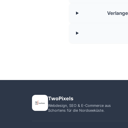
Verlange
TwoPixels
Webdesign, SEO & E-Commerce aus
Schortens für die Nordseeküste.