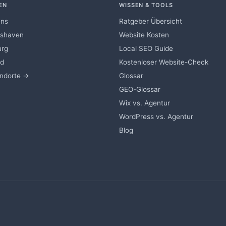
EN
WISSEN & TOOLS
ens
Ratgeber Übersicht
mshaven
Website Kosten
urg
Local SEO Guide
nd
Kostenloser Website-Check
andorte →
Glossar
GEO-Glossar
Wix vs. Agentur
WordPress vs. Agentur
Blog