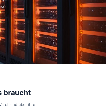
ese
d
s braucht
AI-generated
arel sind über ihre