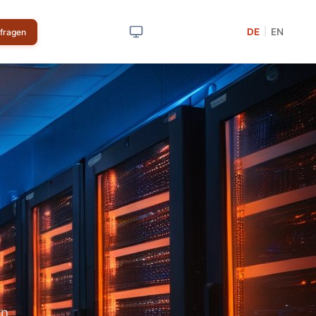
DE
EN
|
nfragen
n,