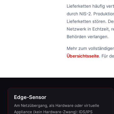
Lieferketten häufig ver
durch NIS-2. Produktio
Lieferketten stören. D
Netzwerk in Echtzeit, r
Behörden verlangen.
Mehr zum vollständigen
Übersichtsseite
. Für d
Edge-Sensor
Am Netzübergang, als Hardware
oder
virtuelle
Appliance (kein Hardware-Zwang): IDS/IPS