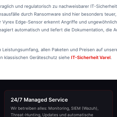
traglich und regulatorisch zu nachweisbarer IT-Sicherheit 
nsausfälle durch Ransomware sind hier besonders teuer,
er Vyrex Edge-Sensor erkennt Angriffe und ungewöhnlic
eagiert automatisch und liefert die Dokumentation, die 
 Leistungsumfang, allen Paketen und Preisen auf unser
en klassischen Geräteschutz siehe
IT-Sicherheit Varel
.
24/7 Managed Service
Wir betreiben alles: Monitoring, SIEM (Wazuh),
Threat-Hunting, Updates und automatische