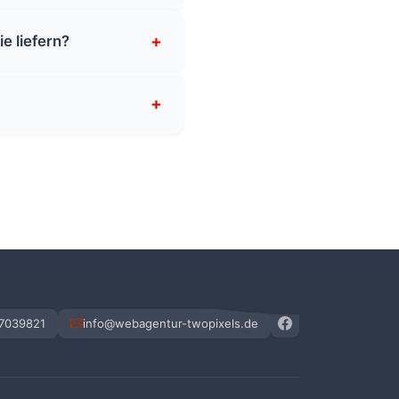
+
e liefern?
+
 7039821
info@webagentur-twopixels.de