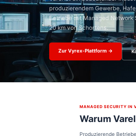
produzierendem Gewerbe, Hafen 
Betriebe mit Managed Network S
20 km von Schortens.
Zur Vyrex-Plattform →
K
MANAGED SECURITY IN 
Warum Varel
Produzierende Betriebe 