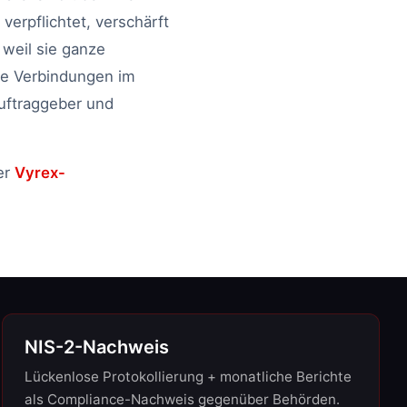
verpflichtet, verschärft
 weil sie ganze
he Verbindungen im
Auftraggeber und
er
Vyrex-
NIS-2-Nachweis
Lückenlose Protokollierung + monatliche Berichte
als Compliance-Nachweis gegenüber Behörden.