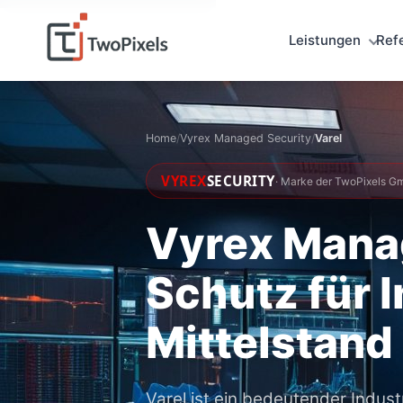
Leistungen
Ref
Home
/
Vyrex Managed Security
/
Varel
VYREX
SECURITY
· Marke der TwoPixels Gm
Vyrex Manag
Schutz für 
Mittelstan
Varel ist ein bedeutender Indus