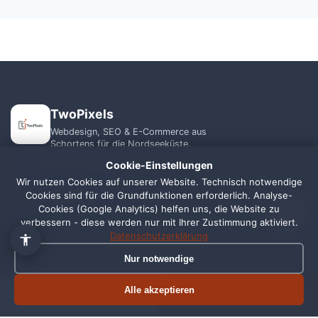
TwoPixels
Webdesign, SEO & E-Commerce aus
Schortens für die Nordseeküste.
+49 1556 7039821
Cookie-Einstellungen
Wir nutzen Cookies auf unserer Website. Technisch notwendige
Cookies sind für die Grundfunktionen erforderlich. Analyse-
info@webagentur-twopixels.de
1
Cookies (Google Analytics) helfen uns, die Website zu
verbessern - diese werden nur mit Ihrer Zustimmung aktiviert.
Datenschutzerklärung
Nur notwendige
LEISTUNGEN
REGIONEN
Alle akzeptieren
Termin buchen
Jetzt anrufen
Webdesign
Schortens