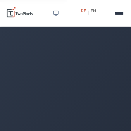
DE
EN
|