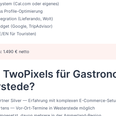
ystem (Cal.com oder eigenes)
s Profile-Optimierung
tegration (Lieferando, Wolt)
get (Google, TripAdvisor)
E/EN für Touristen)
:
1.490 € netto
TwoPixels für Gastrono
stede?
artner Silver — Erfahrung mit komplexen E-Commerce-Set
tens — Vor-Ort-Termine in Westerstede möglich
umgesetzt, davon mehrere in der Ammerland-Region