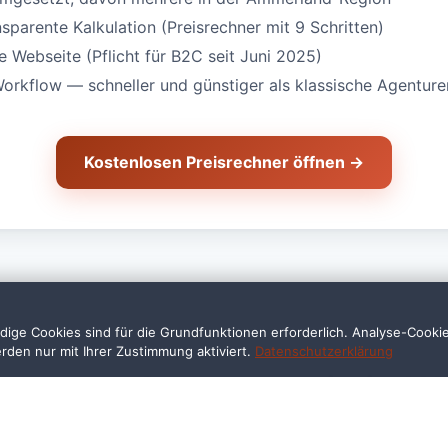
nsparente Kalkulation (Preisrechner mit 9 Schritten)
Webseite (Pflicht für B2C seit Juni 2025)
Workflow — schneller und günstiger als klassische Agenture
Kostenlosen Preisrechner öffnen →
ige Cookies sind für die Grundfunktionen erforderlich. Analyse-Cooki
erden nur mit Ihrer Zustimmung aktiviert.
Datenschutzerklärung
ragen — Gastronomie in W