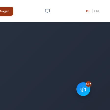
DE
EN
|
nfragen
👍