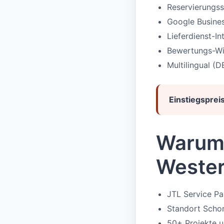
Reservierungss
Google Busines
Lieferdienst-In
Bewertungs-Wid
Multilingual (D
Einstiegspreis
Warum 
Wester
JTL Service P
Standort Schor
50+ Projekte 