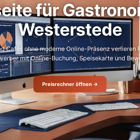
ite für Gastrono
Westerstede
nd Cafés ohne moderne Online-Präsenz verlieren 
werber mit Online-Buchung, Speisekarte und Bew
Preisrechner öffnen →