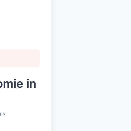
mie in
ups