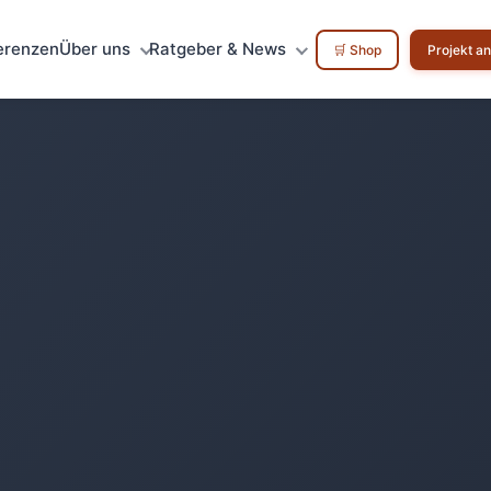
erenzen
Über uns
Ratgeber & News
🛒 Shop
Projekt a