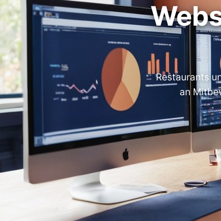
Webse
Restaurants u
an Mitbe