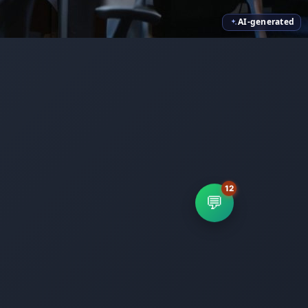
AI-generated
💬