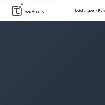
Leistungen
Ref
0152
0146
0161
0135
0102
0192
0131
0114
0173
0172
0170
0167
0181
0187
0102