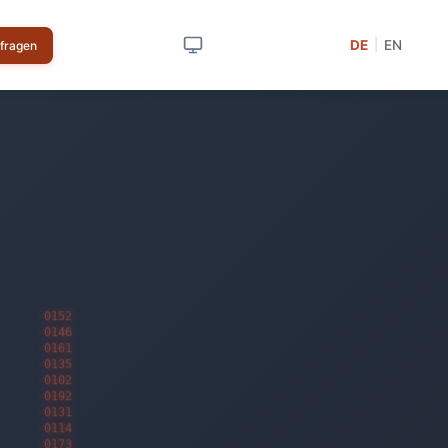
DE
EN
|
nfragen