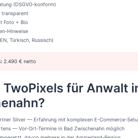
ratung (DSGVO-konform)
 transparent
t Foto + Bio
ken-Hinweise
EN, Türkisch, Russisch)
:
2.490 € netto
TwoPixels für Anwalt i
henahn?
artner Silver — Erfahrung mit komplexen E-Commerce-Set
rtens — Vor-Ort-Termine in Bad Zwischenahn möglich
umgesetzt, davon mehrere in der Ammerland-Region