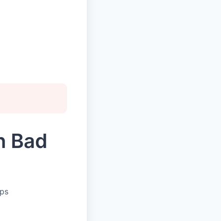
n Bad
ups