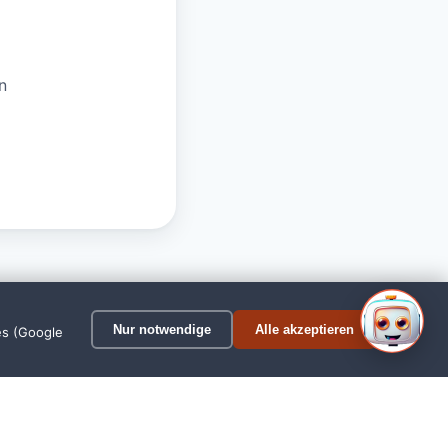
n
1
Nur notwendige
Alle akzeptieren
es (Google
wischenahn