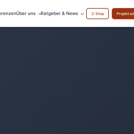
erenzen
Über uns
Ratgeber & News
🛒 Shop
Projekt a