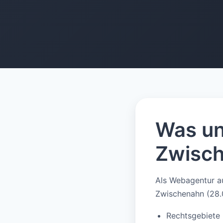
0146
0161
0135
0102
0192
0131
0114
0173
0172
0170
0167
0181
0187
0102
Was un
Zwisch
Als Webagentur au
Zwischenahn (28.
Rechtsgebiete k