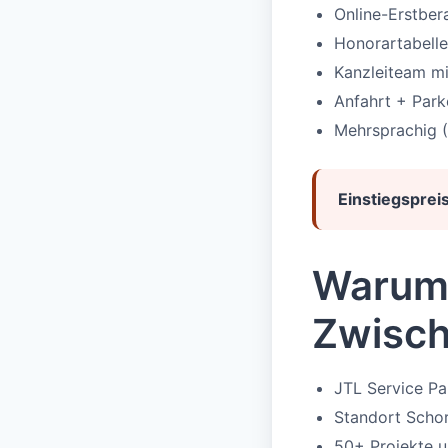
Online-Erstbe
Honorartabelle
Kanzleiteam mi
Anfahrt + Par
Mehrsprachig (
Einstiegspreis
Warum 
Zwisc
JTL Service P
Standort Scho
50+ Projekte 