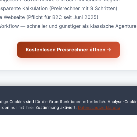
nsparente Kalkulation (Preisrechner mit 9 Schritten)
Webseite (Pflicht für B2C seit Juni 2025)
Workflow — schneller und günstiger als klassische Agenture
Kostenlosen Preisrechner öffnen →
ige Cookies sind für die Grundfunktionen erforderlich. Analyse-Cooki
erden nur mit Ihrer Zustimmung aktiviert.
Datenschutzerklärung
ragen — Anwalt in Bad Z