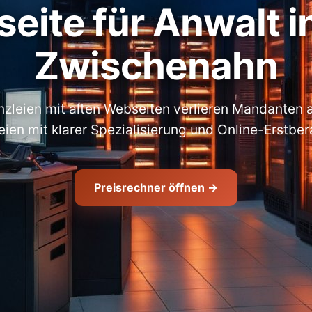
eite für Anwalt i
Zwischenahn
zleien mit alten Webseiten verlieren Mandanten
eien mit klarer Spezialisierung und Online-Erstber
Preisrechner öffnen →