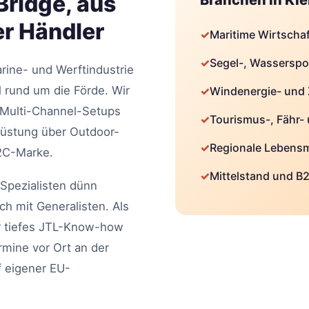
Bridge, aus
Branchen in Kiel
er Händler
✓
Maritime Wirtscha
✓
Segel-, Wasserspo
arine- und Werftindustrie
rund um die Förde. Wir
✓
Windenergie- und Z
 Multi-Channel-Setups
✓
Tourismus-, Fähr-
srüstung über Outdoor-
✓
Regionale Lebensm
D2C-Marke.
✓
Mittelstand und B
-Spezialisten dünn
ich mit Generalisten. Als
ir tiefes JTL-Know-how
rmine vor Ort an der
f eigener EU-