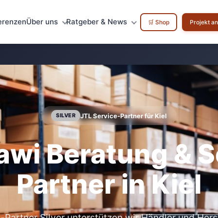
erenzen
Über uns
Ratgeber & News
🛒 Shop
Projekt a
JTL Service-Partner für Kiel
SILVER
wi Beratung & S
Partner in Kiel
-Partner Silver unterstützen wir Händler und Herste