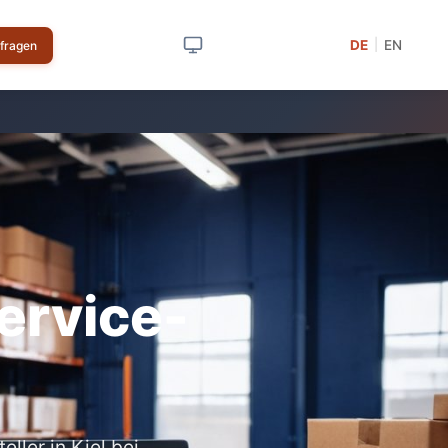
DE
EN
|
nfragen
ervice-
ller in Kiel bei