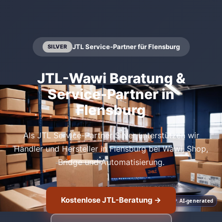
JTL Service-Partner für Flensburg
SILVER
JTL-Wawi Beratung &
Service-Partner in
Flensburg
Als JTL Service-Partner Silver unterstützen wir
Händler und Hersteller in Flensburg bei Wawi, Shop,
Bridge und Automatisierung.
Kostenlose JTL-Beratung →
AI-generated