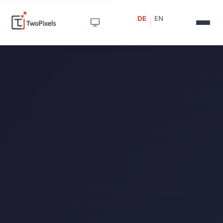
DE
EN
|