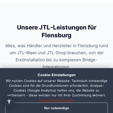
Unsere JTL-Leistungen für
Flensburg
Alles, was Händler und Hersteller in Flensburg rund
um JTL-Wawi und JTL-Shop brauchen, von der
Erstinstallation bis zu komplexen Bridge-
Integrationen.
Cookie-Einstellungen
Wir nutzen Cookies auf unserer Website. Technisch notwendige
Cookies sind für die Grundfunktionen erforderlich. Analyse-
1
Cookies (Google Analytics) helfen uns, die Website zu
JTL-Hosting (Server & Datenbank)
verbessern - diese werden nur mit Ihrer Zustimmung aktiviert.
Datenschutzerklärung
Eigener, isolierter Server pro Kunde in der EU,
vom Datenbank-Hosting bis zum RDP-
Nur notwendige