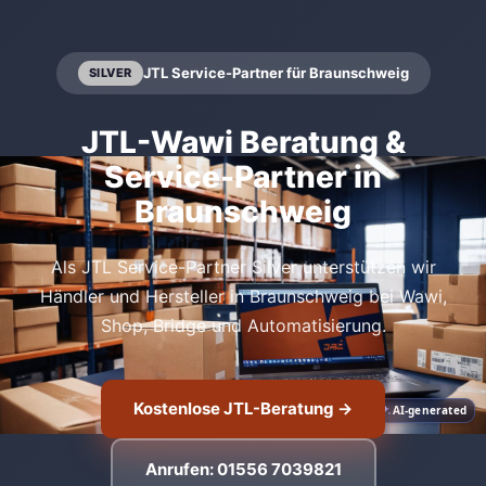
JTL Service-Partner für Braunschweig
SILVER
JTL-Wawi Beratung &
Service-Partner in
Braunschweig
Als JTL Service-Partner Silver unterstützen wir
Händler und Hersteller in Braunschweig bei Wawi,
Shop, Bridge und Automatisierung.
Kostenlose JTL-Beratung →
AI-generated
Anrufen: 01556 7039821