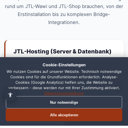
rund um JTL-Wawi und JTL-Shop brauchen, von der
Erstinstallation bis zu komplexen Bridge-
Integrationen.
JTL-Hosting (Server & Datenbank)
Eigener, isolierter Server pro Kunde in der EU,
Cookie-Einstellungen
vom Datenbank-Hosting bis zum RDP-
Wir nutzen Cookies auf unserer Website. Technisch notwendige
Komplettarbeitsplatz, inkl. Backups und
Cookies sind für die Grundfunktionen erforderlich. Analyse-
1
Cookies (Google Analytics) helfen uns, die Website zu
Monitoring.
verbessern - diese werden nur mit Ihrer Zustimmung aktiviert.
Datenschutzerklärung
Nur notwendige
JTL-Wawi-Beratung & Installation
Alle akzeptieren
Termin buchen
Jetzt anrufen
Erstinstallation, Datenmigration, Workflow- und