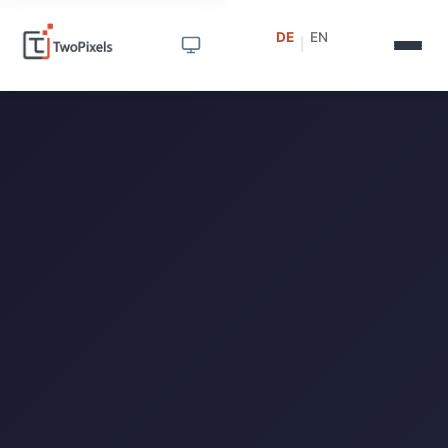
DE
EN
|