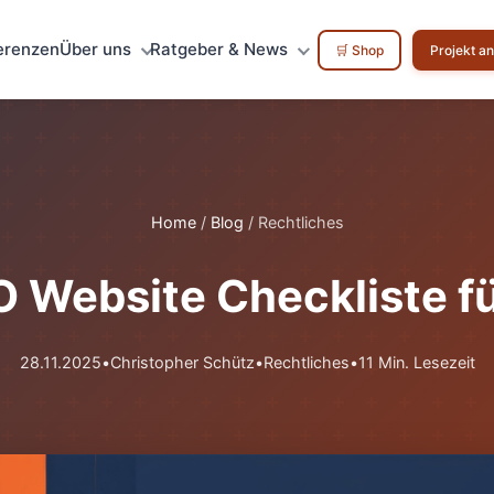
erenzen
Über uns
Ratgeber & News
🛒 Shop
Projekt a
Home
/
Blog
/
Rechtliches
 Website Checkliste f
28.11.2025
•
Christopher Schütz
•
Rechtliches
•
11 Min. Lesezeit