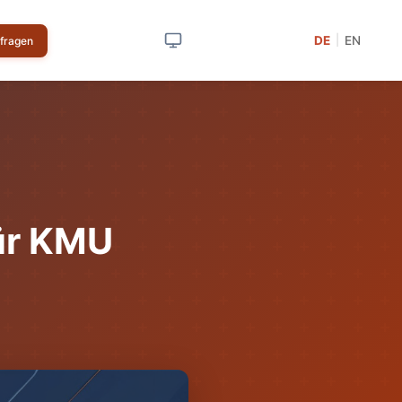
DE
EN
|
nfragen
ür KMU