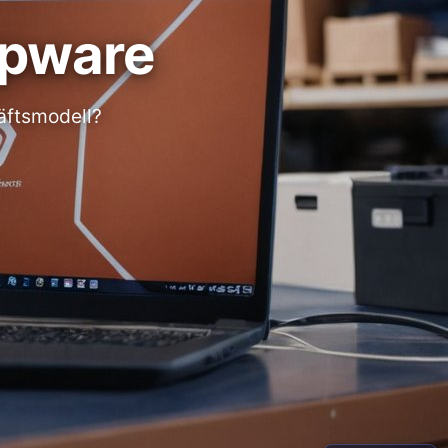
pware
äftsmodell?