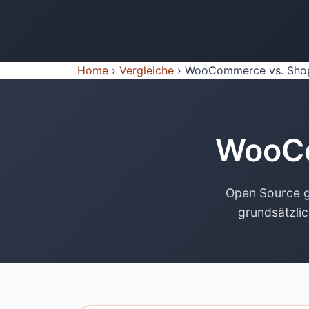
Home
›
Vergleiche
›
WooCommerce vs. Sho
WooC
Open Source ge
grundsätzlic