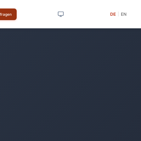
DE
EN
|
nfragen