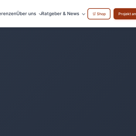
erenzen
Über uns
Ratgeber & News
🛒 Shop
Projekt a