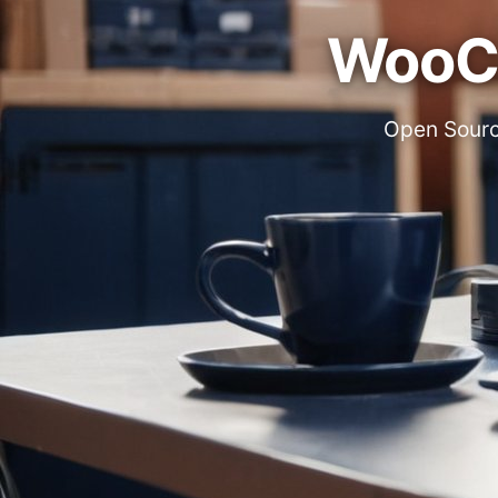
WooC
Open Sourc