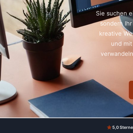
Sie suchen e
sondern Ihr
kreative We
und mit
verwandeln
5,0 Sterne