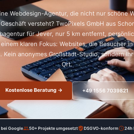
ine Webdesign-Agentur, die nicht nur schöne W
 Geschäft versteht? TwoPixels GmbH aus Schort
bagentur für Jever, nur 5 km entfernt, persönlic
 einem klaren Fokus: Websites, die Besucher i
. Kein anonymes Großstadt-Studio, sondern Ihr 
Ort.
Kostenlose Beratung →
+49 1556 7039821
 bei Google
50+ Projekte umgesetzt
DSGVO-konform
24h 