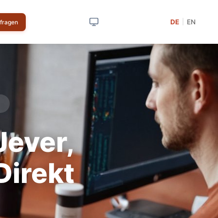
DE
EN
|
nfragen
ever,
Direkt