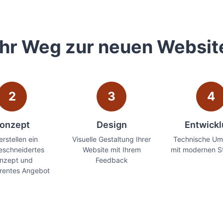
Ihr Weg zur neuen Websit
2
3
4
onzept
Design
Entwick
erstellen ein
Visuelle Gestaltung Ihrer
Technische Um
schneidertes
Website mit Ihrem
mit modernen S
nzept und
Feedback
rentes Angebot