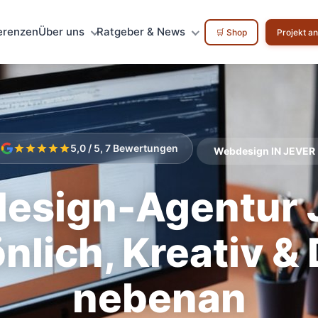
erenzen
Über uns
Ratgeber & News
🛒 Shop
Projekt a
5,0 / 5, 7 Bewertungen
Webdesign IN JEVER
esign-Agentur J
nlich, Kreativ & 
nebenan