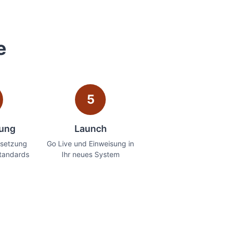
e
5
lung
Launch
setzung
Go Live und Einweisung in
tandards
Ihr neues System