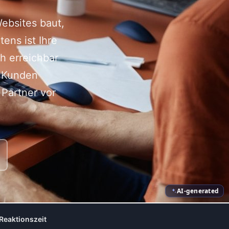
ebsites baut,
ens ist Ihre
h erreichbar
n Kunden
Partner vor
AI-generated
Reaktionszeit