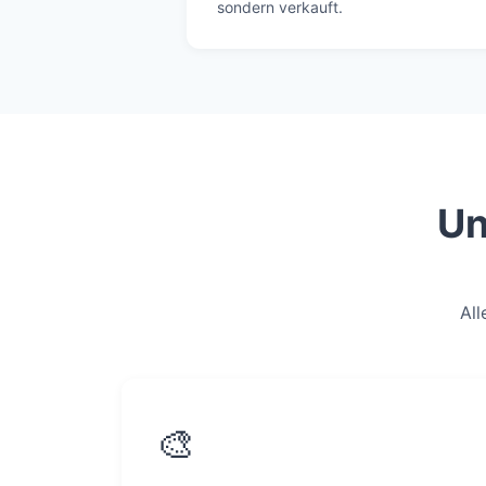
sondern verkauft.
Un
All
🎨