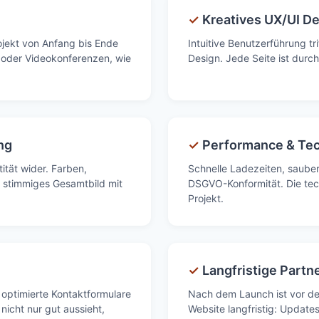
✓
Kreatives UX/UI D
rojekt von Anfang bis Ende
Intuitive Benutzerführung tr
te oder Videokonferenzen, wie
Design. Jede Seite ist durch
ng
✓
Performance & Tec
ität wider. Farben,
Schnelle Ladezeiten, saube
n stimmiges Gesamtbild mit
DSGVO-Konformität. Die tec
Projekt.
✓
Langfristige Partn
, optimierte Kontaktformulare
Nach dem Launch ist vor de
nicht nur gut aussieht,
Website langfristig: Update