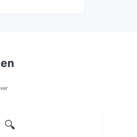
gen
ever
🔍