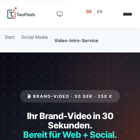
DE
EN
|
Start
Social Media
›
›
Video-Intro-Service
🎬 BRAND-VIDEO · 30 SEK · 250 €
Ihr Brand-Video in 30
Sekunden.
Bereit für Web + Social.