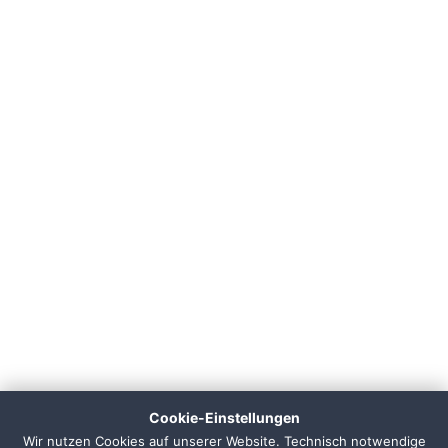
👋 Hallo, ich bin Pixi!
×
Fragen zu Webdesign, SEO
oder Preisen? Frag mich
Cookie-Einstellungen
einfach, ich antworte sofort.
Wir nutzen Cookies auf unserer Website. Technisch notwendige