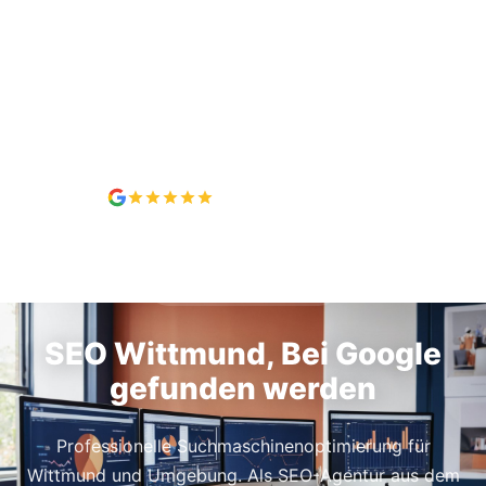
5,0 / 5, 7 Bewertungen
SEO IN WITTMUND
SEO Wittmund, Bei Google
gefunden werden
Professionelle Suchmaschinenoptimierung für
Wittmund und Umgebung. Als SEO-Agentur aus dem