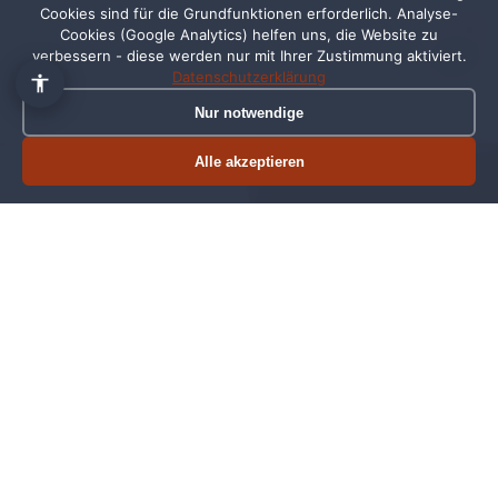
Cookies sind für die Grundfunktionen erforderlich. Analyse-
1
Cookies (Google Analytics) helfen uns, die Website zu
verbessern - diese werden nur mit Ihrer Zustimmung aktiviert.
Datenschutzerklärung
Nur notwendige
Alle akzeptieren
Termin buchen
Jetzt anrufen
5,0 Sterne bei Google
50+ Projekte umgesetzt
DSGVO-konform
24h Reaktionszeit
Ihre Webagentur für Wittmund