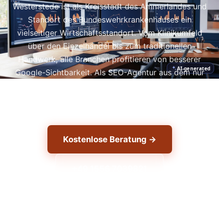
Westerstede ist als Kreisstadt des Ammerlandes und
Standort des Bundeswehrkrankenhauses ein
vielseitiger Wirtschaftsstandort. Vom Klinikumfeld
über den Einzelhandel bis zum traditionellen
Handwerk, alle Branchen profitieren von besserer
AI-generated
Google-Sichtbarkeit. Als SEO-Agentur aus dem nur
30 km entfernten Schortens kennen wir die Region
und ihre Besonderheiten.
Kostenlose Beratung →
+49 1556 7039821