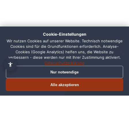
👋 Hallo, ich bin Pixi!
×
Fragen zu Webdesign, SEO
oder Preisen? Frag mich
Cookie-Einstellungen
einfach, ich antworte sofort.
Wir nutzen Cookies auf unserer Website. Technisch notwendige
Cookies sind für die Grundfunktionen erforderlich. Analyse-
1
Cookies (Google Analytics) helfen uns, die Website zu
verbessern - diese werden nur mit Ihrer Zustimmung aktiviert.
Datenschutzerklärung
Nur notwendige
Alle akzeptieren
Termin buchen
Jetzt anrufen